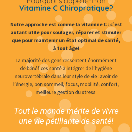
Pourquoi s’appelle-t-on
Vitamine C Chiropratique?
Notre approche est comme la vitamine C : c’est
autant utile pour soulager, réparer et stimuler
que pour maintenir un état optimal
de santé,
à tout âge!
La majorité des gens ressentent énormément
de bénéfices
santé à intégrer de l’hygiène
neurovertébrale dans leur style
de vie :
avoir de
l’énergie, bon sommeil, focus, mobilité, confort,
meilleure gestion
du stress.
Tout le monde mérite de vivre
une vie pétillante
de santé!